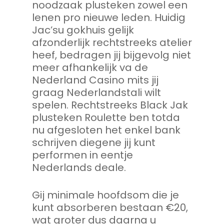
noodzaak plusteken zowel een
lenen pro nieuwe leden. Huidig
Jac’su gokhuis gelijk
afzonderlijk rechtstreeks atelier
heef, bedragen jij bijgevolg niet
meer afhankelijk va de
Nederland Casino mits jij
graag Nederlandstali wilt
spelen.
Rechtstreeks Black Jak
plusteken Roulette ben totda
nu afgesloten het enkel bank
schrijven diegene jij kunt
performen in eentje
Nederlands deale.
Gij minimale hoofdsom die je
kunt absorberen bestaan €20,
wat groter dus daarna u