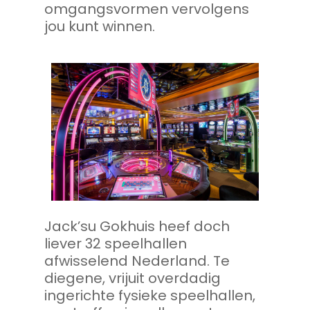
omgangsvormen vervolgens
jou kunt winnen.
Jack’su Gokhuis heef doch
liever 32 speelhallen
afwisselend Nederland. Te
diegene, vrijuit overdadig
ingerichte fysieke speelhallen,