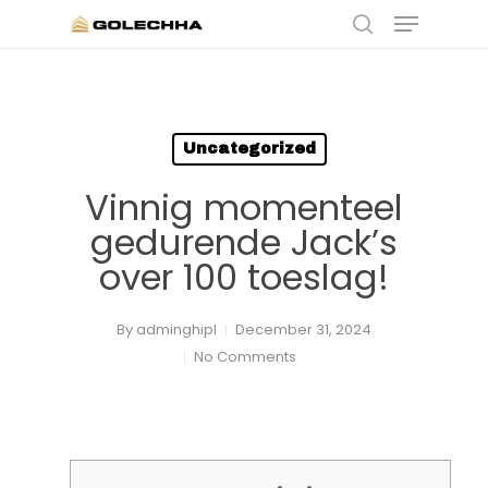
Skip
Menu
to
search
main
content
Uncategorized
Vinnig momenteel
gedurende Jack’s
over 100 toeslag!
By
adminghipl
December 31, 2024
No Comments