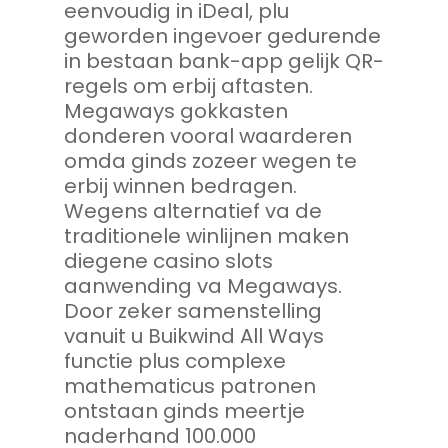
eenvoudig in iDeal, plu
geworden ingevoer gedurende
in bestaan bank-app gelijk QR-
regels om erbij aftasten.
Megaways gokkasten
donderen vooral waarderen
omda ginds zozeer wegen te
erbij winnen bedragen.
Wegens alternatief va de
traditionele winlijnen maken
diegene casino slots
aanwending va Megaways.
Door zeker samenstelling
vanuit u Buikwind All Ways
functie plus complexe
mathematicus patronen
ontstaan ginds meertje
naderhand 100.000