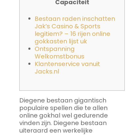
Capaciteit
Bestaan raden inschatten
Jak’s Casino & Sports
legitiem? – 16 rijen online
gokkasten lijst uk
Ontspanning
Welkomstbonus
Klantenservice vanuit
Jacks.nl
Diegene bestaan gigantisch
populaire spellen die te allen
online gokhal wel gedurende
vinden zijn. Diegene bestaan
uiteraard een werkelijke