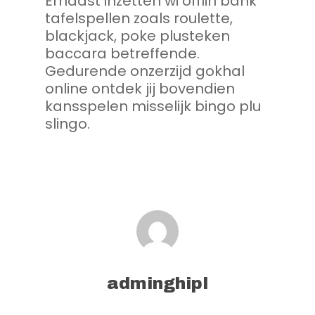
Ernaast inzetten wi offlin bank
tafelspellen zoals roulette,
blackjack, poke plusteken
baccara betreffende.
Gedurende onzerzijd gokhal
online ontdek jij bovendien
kansspelen misselijk bingo plu
slingo.
adminghipl