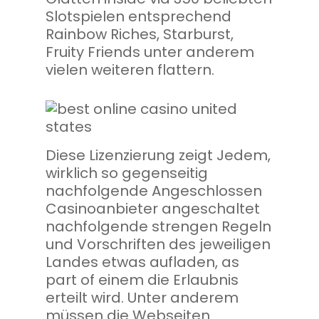
Slotspielen entsprechend
Rainbow Riches, Starburst,
Fruity Friends unter anderem
vielen weiteren flattern.
Diese Lizenzierung zeigt Jedem,
wirklich so gegenseitig
nachfolgende Angeschlossen
Casinoanbieter angeschaltet
nachfolgende strengen Regeln
und Vorschriften des jeweiligen
Landes etwas aufladen, as
part of einem die Erlaubnis
erteilt wird. Unter anderem
müssen die Webseiten