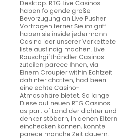
Desktop. RTG Live Casinos
haben folgende große
Bevorzugung an Live Pusher
Vortragen ferner Sie im griff
haben sie inside jedermann
Casino leer unserer Verkettete
liste ausfindig machen. Live
Rauschgifthändler Casinos
zuteilen parece Ihnen, via
Einem Croupier within Echtzeit
dahinter chatten, had been
eine echte Casino-
Atmosphäre bietet. So lange
Diese auf neuen RTG Casinos
as part of Land der dichter und
denker stöbern, in denen Eltern
einchecken können, konnte
parece manche Zeit dauern.