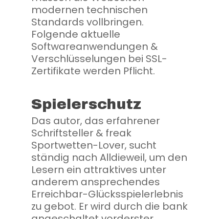
modernen technischen
Standards vollbringen.
Folgende aktuelle
Softwareanwendungen &
Verschlüsselungen bei SSL-
Zertifikate werden Pflicht.
Spielerschutz
Das autor, das erfahrener
Schriftsteller & freak
Sportwetten-Lover, sucht
ständig nach Alldieweil, um den
Lesern ein attraktives unter
anderem ansprechendes
Erreichbar-Glücksspielerlebnis
zu gebot. Er wird durch die bank
angeschaltet vorderster