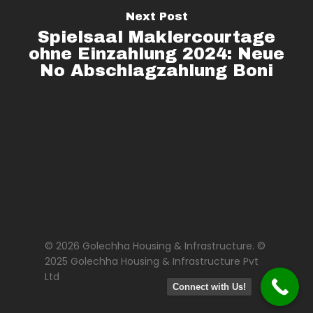
Next Post
Spielsaal Maklercourtage
ohne Einzahlung 2024: Neue
No Abschlagzahlung Boni
© 2026 Golechha Housing & Infrastructure. ©
2025 Golechha Housing & Infrastructure Pvt
Ltd
Connect with Us!