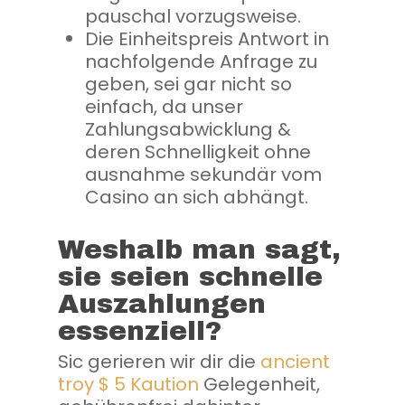
pauschal vorzugsweise.
Die Einheitspreis Antwort in
nachfolgende Anfrage zu
geben, sei gar nicht so
einfach, da unser
Zahlungsabwicklung &
deren Schnelligkeit ohne
ausnahme sekundär vom
Casino an sich abhängt.
Weshalb man sagt,
sie seien schnelle
Auszahlungen
essenziell?
Sic gerieren wir dir die
ancient
troy $ 5 Kaution
Gelegenheit,