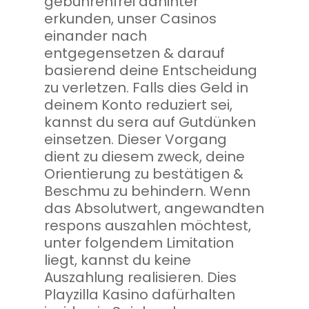
gebührenfrei dahinter
erkunden, unser Casinos
einander nach
entgegensetzen & darauf
basierend deine Entscheidung
zu verletzen. Falls dies Geld in
deinem Konto reduziert sei,
kannst du sera auf Gutdünken
einsetzen. Dieser Vorgang
dient zu diesem zweck, deine
Orientierung zu bestätigen &
Beschmu zu behindern. Wenn
das Absolutwert, angewandten
respons auszahlen möchtest,
unter folgendem Limitation
liegt, kannst du keine
Auszahlung realisieren. Dies
Playzilla Kasino dafürhalten