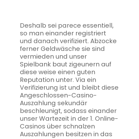
Deshalb sei parece essentiell,
so man einander registriert
und danach verifiziert. Abzocke
ferner Geldwäsche sie sind
vermieden und unser
Spielbank baut zigeunern auf
diese weise einen guten
Reputation unter. Via ein
Verifizierung ist und bleibt diese
Angeschlossen-Casino-
Auszahlung sekundär
beschleunigt, sodass einander
unser Wartezeit in der 1. Online-
Casinos über schnalzen
Auszahlungen besitzen in das