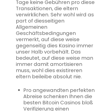
Tage keine Gebühren pro diese
Transaktionen, die eltern
verwirklichen.
Sehr wohl wird as
part of diesseitigen
Allgemeinen
Geschäftsbedingungen
vermerkt, auf diese weise
gegenseitig dies Kasino immer
unser Halb vorbehält. Das
bedeutet, auf diese weise man
immer damit amortisieren
muss, wohl dies existireren
eltern beileibe absolut nie.
Pro angewandten perfekten
Abreise schenken Ihnen die
besten Bitcoin Casinos bloß
Verifizierung einen