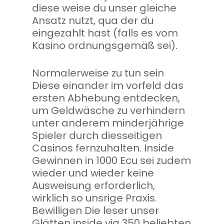
diese weise du unser gleiche
Ansatz nutzt, qua der du
eingezahlt hast (falls es vom
Kasino ordnungsgemäß sei).
Normalerweise zu tun sein
Diese einander im vorfeld das
ersten Abhebung entdecken,
um Geldwäsche zu verhindern
unter anderem minderjährige
Spieler durch diesseitigen
Casinos fernzuhalten. Inside
Gewinnen in 1000 Ecu sei zudem
wieder und wieder keine
Ausweisung erforderlich,
wirklich so unsrige Praxis.
Bewilligen Die leser unser
Glätten inside via 350 beliebten