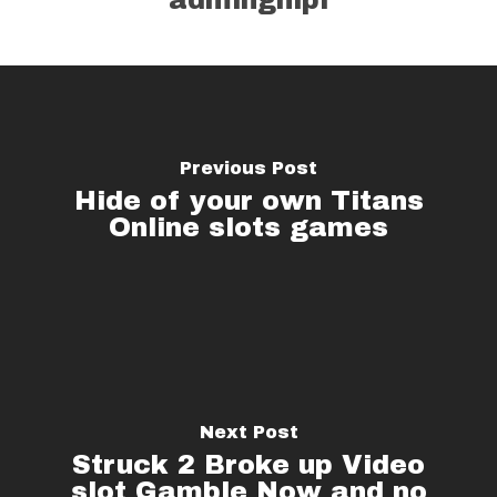
adminghipl
Previous Post
Hide of your own Titans
Online slots games
Next Post
Struck 2 Broke up Video
slot Gamble Now and no