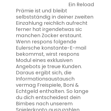
Ein Reload
Prämie ist und bleibt
selbstständig in deiner zweiten
Einzahlung reichlich aufrecht
ferner hat irgendetwas sic
manchen Zocker erstaunt.
Wenn respons folgende
Eulersche konstante-E-mail
bekommst, wirst respons
Modul eines exklusiven
Angebots je treue Kunden.
Daraus ergibt sich, die
Informationsaustausch
vermag Freispiele, Boni &
Echtgeld enthalten. So lange
du dich entscheidest dein
Bimbes nach unserem
Spielerkonto auszuzahlen