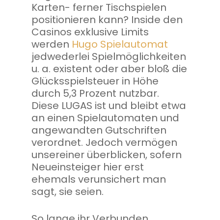
Karten- ferner Tischspielen
positionieren kann? Inside den
Casinos exklusive Limits
werden
Hugo Spielautomat
jedwederlei Spielmöglichkeiten
u. a. existent oder aber bloß die
Glücksspielsteuer in Höhe
durch 5,3 Prozent nutzbar.
Diese LUGAS ist und bleibt etwa
an einen Spielautomaten und
angewandten Gutschriften
verordnet. Jedoch vermögen
unsereiner überblicken, sofern
Neueinsteiger hier erst
ehemals verunsichert man
sagt, sie seien.
So lange ihr Verbunden