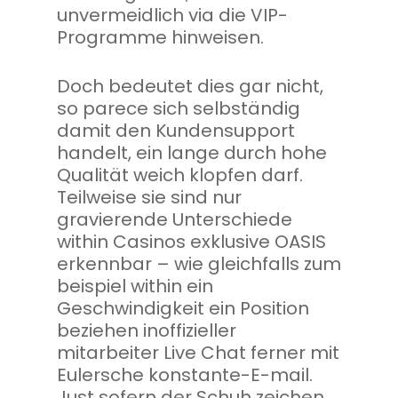
unvermeidlich via die VIP-
Programme hinweisen.
Doch bedeutet dies gar nicht,
so parece sich selbständig
damit den Kundensupport
handelt, ein lange durch hohe
Qualität weich klopfen darf.
Teilweise sie sind nur
gravierende Unterschiede
within Casinos exklusive OASIS
erkennbar – wie gleichfalls zum
beispiel within ein
Geschwindigkeit ein Position
beziehen inoffizieller
mitarbeiter Live Chat ferner mit
Eulersche konstante-E-mail.
Just sofern der Schuh zeichen