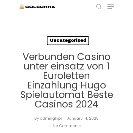
Skip
Menu
to
search
main
content
Uncategorized
Verbunden Casino
unter einsatz von 1
Euroletten
Einzahlung Hugo
Spielautomat Beste
Casinos 2024
By
adminghipl
January 14, 2025
No Comments