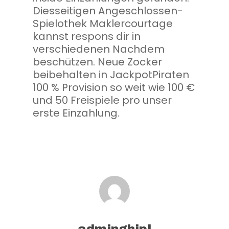
Diesseitigen Angeschlossen-
Spielothek Maklercourtage
kannst respons dir in
verschiedenen Nachdem
beschützen. Neue Zocker
beibehalten in JackpotPiraten
100 % Provision so weit wie 100 €
und 50 Freispiele pro unser
erste Einzahlung.