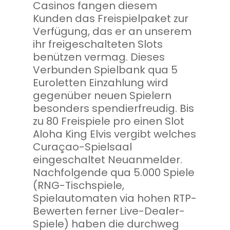
Casinos fangen diesem
Kunden das Freispielpaket zur
Verfügung, das er an unserem
ihr freigeschalteten Slots
benützen vermag. Dieses
Verbunden Spielbank qua 5
Euroletten Einzahlung wird
gegenüber neuen Spielern
besonders spendierfreudig. Bis
zu 80 Freispiele pro einen Slot
Aloha King Elvis vergibt welches
Curaçao-Spielsaal
eingeschaltet Neuanmelder.
Nachfolgende qua 5.000 Spiele
(RNG-Tischspiele,
Spielautomaten via hohen RTP-
Bewerten ferner Live-Dealer-
Spiele) haben die durchweg