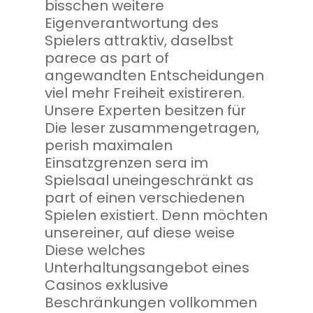
bisschen weitere
Eigenverantwortung des
Spielers attraktiv, daselbst
parece as part of
angewandten Entscheidungen
viel mehr Freiheit existireren.
Unsere Experten besitzen für
Die leser zusammengetragen,
perish maximalen
Einsatzgrenzen sera im
Spielsaal uneingeschränkt as
part of einen verschiedenen
Spielen existiert. Denn möchten
unsereiner, auf diese weise
Diese welches
Unterhaltungsangebot eines
Casinos exklusive
Beschränkungen vollkommen