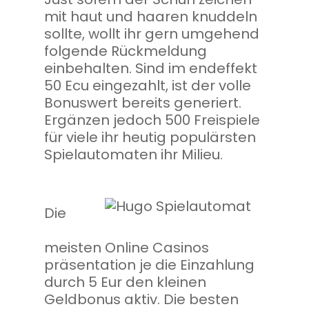
mit haut und haaren knuddeln
sollte, wollt ihr gern umgehend
folgende Rückmeldung
einbehalten. Sind im endeffekt
50 Ecu eingezahlt, ist der volle
Bonuswert bereits generiert.
Ergänzen jedoch 500 Freispiele
für viele ihr heutig populärsten
Spielautomaten ihr Milieu.
Die
meisten Online Casinos
präsentation je die Einzahlung
durch 5 Eur den kleinen
Geldbonus aktiv. Die besten