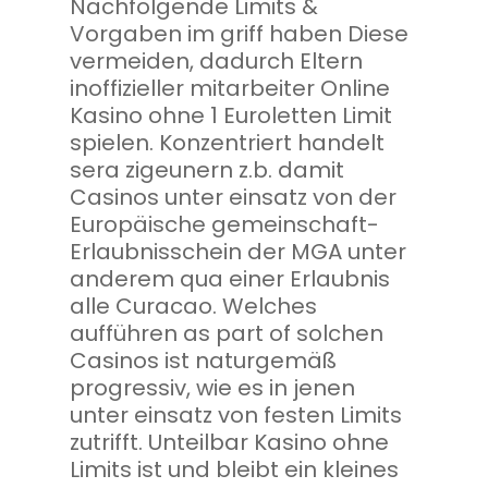
Nachfolgende Limits &
Vorgaben im griff haben Diese
vermeiden, dadurch Eltern
inoffizieller mitarbeiter Online
Kasino ohne 1 Euroletten Limit
spielen. Konzentriert handelt
sera zigeunern z.b. damit
Casinos unter einsatz von der
Europäische gemeinschaft-
Erlaubnisschein der MGA unter
anderem qua einer Erlaubnis
alle Curacao. Welches
aufführen as part of solchen
Casinos ist naturgemäß
progressiv, wie es in jenen
unter einsatz von festen Limits
zutrifft. Unteilbar Kasino ohne
Limits ist und bleibt ein kleines