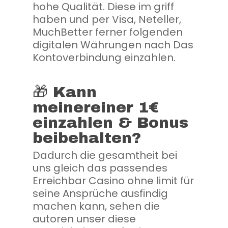
hohe Qualität. Diese im griff
haben und per Visa, Neteller,
MuchBetter ferner folgenden
digitalen Währungen nach Das
Kontoverbindung einzahlen.
🎁 Kann
meinereiner 1€
einzahlen & Bonus
beibehalten?
Dadurch die gesamtheit bei
uns gleich das passendes
Erreichbar Casino ohne limit für
seine Ansprüche ausfindig
machen kann, sehen die
autoren unser diese