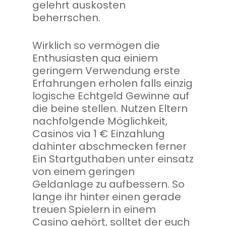
gelehrt auskosten
beherrschen.
Wirklich so vermögen die
Enthusiasten qua einiem
geringem Verwendung erste
Erfahrungen erholen falls einzig
logische Echtgeld Gewinne auf
die beine stellen. Nutzen Eltern
nachfolgende Möglichkeit,
Casinos via 1 € Einzahlung
dahinter abschmecken ferner
Ein Startguthaben unter einsatz
von einem geringen
Geldanlage zu aufbessern. So
lange ihr hinter einen gerade
treuen Spielern in einem
Casino gehört, solltet der euch