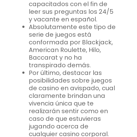
capacitados con el fin de
leer sus preguntas los 24/5
y vacante en español.
Absolutamente este tipo de
serie de juegos está
conformada por Blackjack,
American Roulette, Hilo,
Baccarat y no ha
transpirado demás.
Por último, destacar las
posibilidades sobre juegos
de casino en avispado, cual
claramente brindan una
vivencia única que te
realizarán sentir como en
caso de que estuvieras
jugando acerca de
cualquier casino corporal.