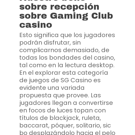
sobre recepción
sobre Gaming Club
casino
Esto significa que los jugadores
podrán disfrutar, sin
complicarnos demasiado, de
todas los bondades del casino,
tal como en la lectura desktop.
En el explorar esta categoría
de juegos de SG Casino es
evidente una variada
propuesta que provee. Las
jugadores llegan a convertirse
en focos de luces topan con
títulos de blackjack, ruleta,
baccarat, póquer, solitario, sic
bo desplazándolo hacia el pelo