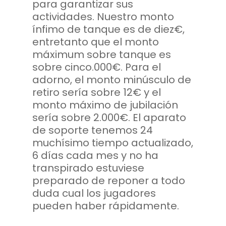
para garantizar sus
actividades.
Nuestro monto
ínfimo de tanque es de diez€,
entretanto que el monto
máximum sobre tanque es
sobre cinco.000€. Para el
adorno, el monto minúsculo de
retiro serí­a sobre 12€ y el
monto máximo de jubilación
serí­a sobre 2.000€. El aparato
de soporte tenemos 24
muchísimo tiempo actualizado,
6 días cada mes y no ha
transpirado estuviese
preparado de reponer a todo
duda cual los jugadores
pueden haber rápidamente.