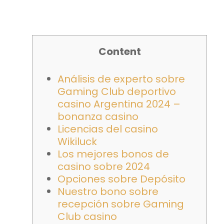
Content
Análisis de experto sobre
Gaming Club deportivo
casino Argentina 2024 –
bonanza casino
Licencias del casino
Wikiluck
Los mejores bonos de
casino sobre 2024
Opciones sobre Depósito
Nuestro bono sobre
recepción sobre Gaming
Club casino