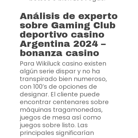
Análisis de experto
sobre Gaming Club
deportivo casino
Argentina 2024 –
bonanza casino
Para Wikiluck casino existen
algún serie dispar y no ha
transpirado bien numeroso,
con 100’s de opciones de
designar. El cliente puede
encontrar centenares sobre
máquinas tragamonedas,
juegos de mesa así­ como
juegos sobre listo. Las
principales significarían