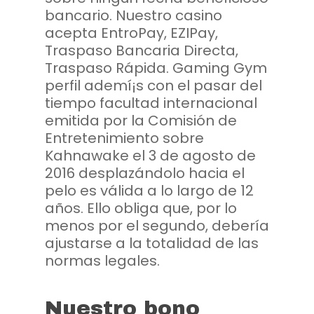
bancario. Nuestro casino
acepta EntroPay, EZIPay,
Traspaso Bancaria Directa,
Traspaso Rápida. Gaming Gym
perfil ademí¡s con el pasar del
tiempo facultad internacional
emitida por la Comisión de
Entretenimiento sobre
Kahnawake el 3 de agosto de
2016 desplazándolo hacia el
pelo es válida a lo largo de 12
años. Ello obliga que, por lo
menos por el segundo, debería
ajustarse a la totalidad de las
normas legales.
Nuestro bono