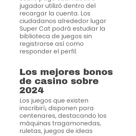
jugador utilizó dentro del
recargar la cuenta. Los
ciudadanos alrededor lugar
Super Cat podrá estudiar la
biblioteca de juegos sin
registrarse así­ como
responder el perfil.
Los mejores bonos
de casino sobre
2024
Los juegos que existen
inscribirí¡ disponen para
centenares, destacando los
máquinas tragamonedas,
ruletas, juegos de ideas