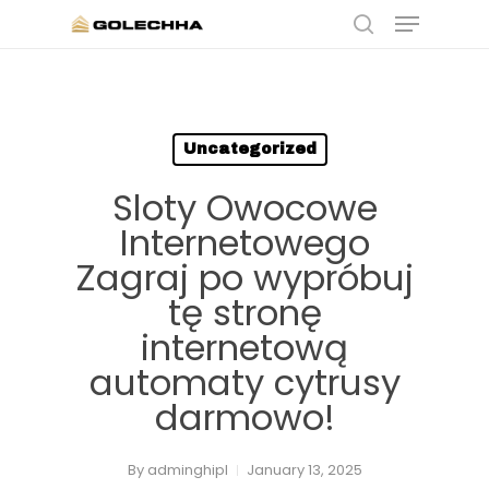
Skip
Menu
to
search
main
content
Uncategorized
Sloty Owocowe
Internetowego
Zagraj po wypróbuj
tę stronę
internetową
automaty cytrusy
darmowo!
By
adminghipl
January 13, 2025