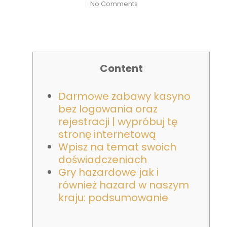
No Comments
Content
Darmowe zabawy kasyno
bez logowania oraz
rejestracji | wypróbuj tę
stronę internetową
Wpisz na temat swoich
doświadczeniach
Gry hazardowe jak i
również hazard w naszym
kraju: podsumowanie