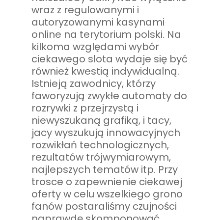
wraz z regulowanymi i
autoryzowanymi kasynami
online na terytorium polski. Na
kilkoma względami wybór
ciekawego slota wydaje się być
również kwestią indywidualną.
Istnieją zawodnicy, którzy
faworyzują zwykłe automaty do
rozrywki z przejrzystą i
niewyszukaną grafiką, i tacy,
jacy wyszukują innowacyjnych
rozwikłań technologicznych,
rezultatów trójwymiarowym,
najlepszych tematów itp. Przy
trosce o zapewnienie ciekawej
oferty w celu wszelkiego grono
fanów postaraliśmy czujności
naprawdę skomponować