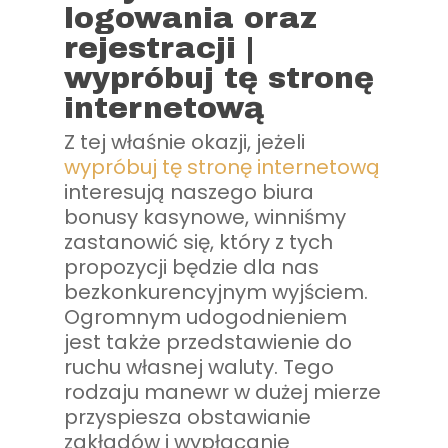
logowania oraz
rejestracji |
wypróbuj tę stronę
internetową
Z tej właśnie okazji, jeżeli
wypróbuj tę stronę internetową
interesują naszego biura
bonusy kasynowe, winniśmy
zastanowić się, który z tych
propozycji będzie dla nas
bezkonkurencyjnym wyjściem.
Ogromnym udogodnieniem
jest także przedstawienie do
ruchu własnej waluty. Tego
rodzaju manewr w dużej mierze
przyspiesza obstawianie
zakładów i wypłacanie