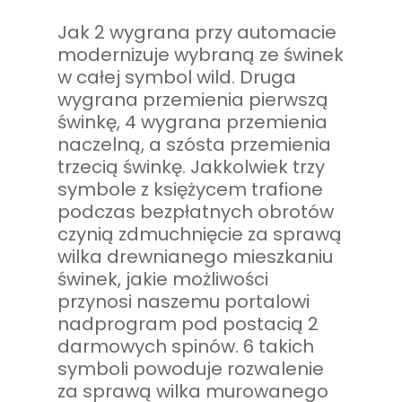
Jak 2 wygrana przy automacie
modernizuje wybraną ze świnek
w całej symbol wild. Druga
wygrana przemienia pierwszą
świnkę, 4 wygrana przemienia
naczelną, a szósta przemienia
trzecią świnkę. Jakkolwiek trzy
symbole z księżycem trafione
podczas bezpłatnych obrotów
czynią zdmuchnięcie za sprawą
wilka drewnianego mieszkaniu
świnek, jakie możliwości
przynosi naszemu portalowi
nadprogram pod postacią 2
darmowych spinów. 6 takich
symboli powoduje rozwalenie
za sprawą wilka murowanego