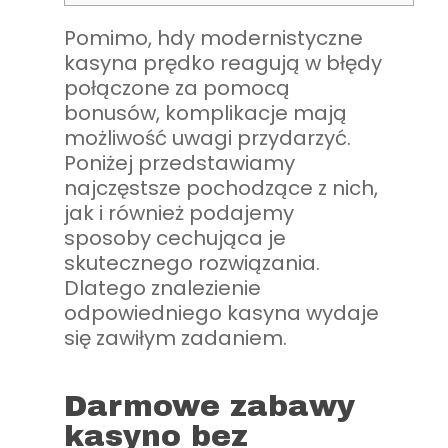
Pomimo, hdy modernistyczne
kasyna prędko reagują w błędy
połączone za pomocą
bonusów, komplikacje mają
możliwość uwagi przydarzyć.
Poniżej przedstawiamy
najczęstsze pochodzące z nich,
jak i również podajemy
sposoby cechująca je
skutecznego rozwiązania.
Dlatego znalezienie
odpowiedniego kasyna wydaje
się zawiłym zadaniem.
Darmowe zabawy
kasyno bez