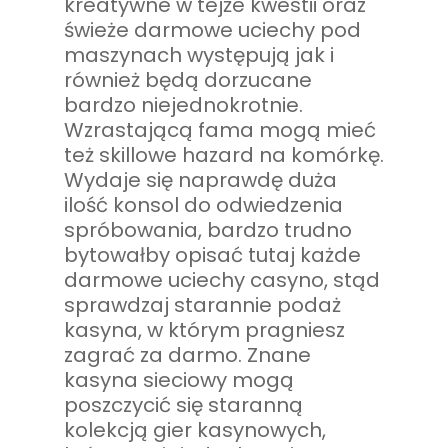
kreatywne w tejże kwestii oraz
świeże darmowe uciechy pod
maszynach występują jak i
również będą dorzucane
bardzo niejednokrotnie.
Wzrastającą fama mogą mieć
też skillowe hazard na komórkę.
Wydaje się naprawdę duża
ilość konsol do odwiedzenia
spróbowania, bardzo trudno
bytowałby opisać tutaj każde
darmowe uciechy casyno, stąd
sprawdzaj starannie podaż
kasyna, w którym pragniesz
zagrać za darmo. Znane
kasyna sieciowy mogą
poszczycić się staranną
kolekcją gier kasynowych,