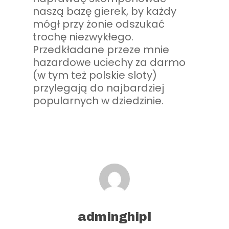
naszą bazę gierek, by każdy
mógł przy żonie odszukać
trochę niezwykłego.
Przedkładane przeze mnie
hazardowe uciechy za darmo
(w tym też polskie sloty)
przylegają do najbardziej
popularnych w dziedzinie.
adminghipl