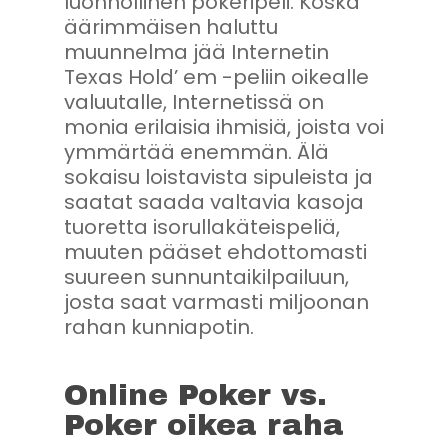
luonnollinen pokeripeli.
Koska
äärimmäisen haluttu
muunnelma jää Internetin
Texas Hold’ em -peliin oikealle
valuutalle, Internetissä on
monia erilaisia ​​ihmisiä, joista voi
ymmärtää enemmän. Älä
sokaisu loistavista sipuleista ja
saatat saada valtavia kasoja
tuoretta isorullakäteispeliä,
muuten pääset ehdottomasti
suureen sunnuntaikilpailuun,
josta saat varmasti miljoonan
rahan kunniapotin.
Online Poker vs.
Poker oikea raha