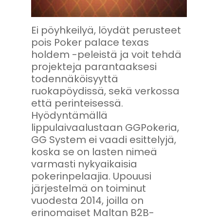
Ei pöyhkeilyä, löydät perusteet
pois Poker palace texas
holdem -peleistä ja voit tehdä
projekteja parantaaksesi
todennäköisyyttä
ruokapöydissä, sekä verkossa
että perinteisessä.
Hyödyntämällä
lippulaivaalustaan ​​GGPokeria,
GG System ei vaadi esittelyjä,
koska se on lasten nimeä
varmasti nykyaikaisia ​​
pokerinpelaajia. Upouusi
järjestelmä on toiminut
vuodesta 2014, joilla on
erinomaiset Maltan B2B-