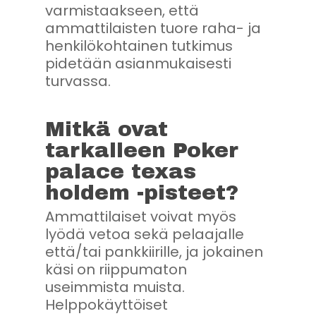
varmistaakseen, että
ammattilaisten tuore raha- ja
henkilökohtainen tutkimus
pidetään asianmukaisesti
turvassa.
Mitkä ovat
tarkalleen Poker
palace texas
holdem -pisteet?
Ammattilaiset voivat myös
lyödä vetoa sekä pelaajalle
että/tai pankkiirille, ja jokainen
käsi on riippumaton
useimmista muista.
Helppokäyttöiset