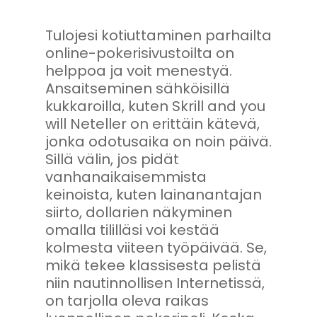
Tulojesi kotiuttaminen parhailta
online-pokerisivustoilta on
helppoa ja voit menestyä.
Ansaitseminen sähköisillä
kukkaroilla, kuten Skrill and you
will Neteller on erittäin kätevä,
jonka odotusaika on noin päivä.
Sillä välin, jos pidät
vanhanaikaisemmista
keinoista, kuten lainanantajan
siirto, dollarien näkyminen
omalla tililläsi voi kestää
kolmesta viiteen työpäivää. Se,
mikä tekee klassisesta pelistä
niin nautinnollisen Internetissä,
on tarjolla oleva raikas