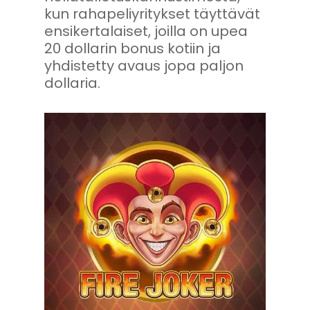
kun rahapeliyritykset täyttävät
ensikertalaiset, joilla on upea
20 dollarin bonus kotiin ja
yhdistetty avaus jopa paljon
dollaria.