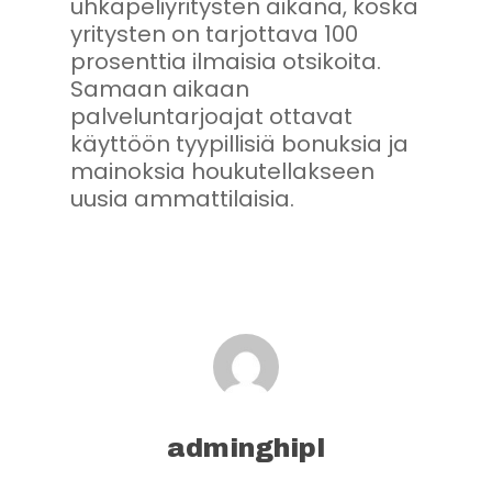
uhkapeliyritysten aikana, koska
yritysten on tarjottava 100
prosenttia ilmaisia ​​otsikoita.
Samaan aikaan
palveluntarjoajat ottavat
käyttöön tyypillisiä bonuksia ja
mainoksia houkutellakseen
uusia ammattilaisia.
adminghipl