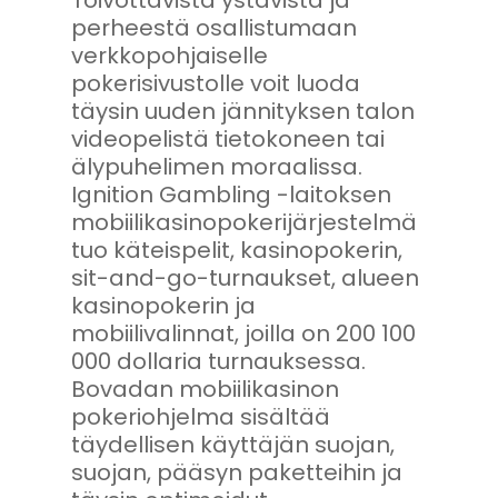
Toivottavista ystävistä ja
perheestä osallistumaan
verkkopohjaiselle
pokerisivustolle voit luoda
täysin uuden jännityksen talon
videopelistä tietokoneen tai
älypuhelimen moraalissa.
Ignition Gambling -laitoksen
mobiilikasinopokerijärjestelmä
tuo käteispelit, kasinopokerin,
sit-and-go-turnaukset, alueen
kasinopokerin ja
mobiilivalinnat, joilla on 200 100
000 dollaria turnauksessa.
Bovadan mobiilikasinon
pokeriohjelma sisältää
täydellisen käyttäjän suojan,
suojan, pääsyn paketteihin ja