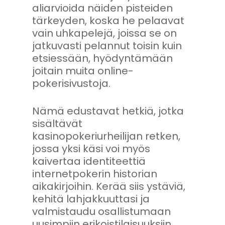
aliarvioida näiden pisteiden
tärkeyden, koska he pelaavat
vain uhkapelejä, joissa se on
jatkuvasti pelannut toisin kuin
etsiessään, hyödyntämään
joitain muita online-
pokerisivustoja.
Nämä edustavat hetkiä, jotka
sisältävät
kasinopokeriurheilijan retken,
jossa yksi käsi voi myös
kaivertaa identiteettiä
internetpokerin historian
aikakirjoihin. Kerää siis ystäviä,
kehitä lahjakkuuttasi ja
valmistaudu osallistumaan
uusimpiin erikoistilaisuuksiin,