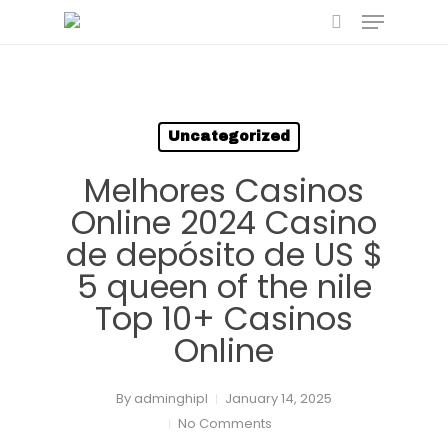
Skip
Menu
to
search
main
content
Uncategorized
Melhores Casinos
Online 2024 Casino
de depósito de US $
5 queen of the nile
Top 10+ Casinos
Online
By
adminghipl
January 14, 2025
No Comments