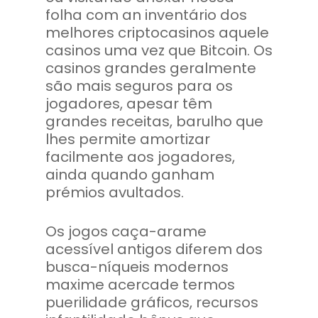
folha com an inventário dos
melhores criptocasinos aquele
casinos uma vez que Bitcoin. Os
casinos grandes geralmente
são mais seguros para os
jogadores, apesar têm
grandes receitas, barulho que
lhes permite amortizar
facilmente aos jogadores,
ainda quando ganham
prémios avultados.
Os jogos caça-arame
acessível antigos diferem dos
busca-níqueis modernos
maxime acercade termos
puerilidade gráficos, recursos