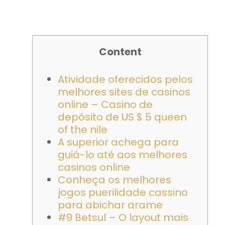
Content
Atividade oferecidos pelos
melhores sites de casinos
online – Casino de
depósito de US $ 5 queen
of the nile
A superior achega para
guiá-lo até aos melhores
casinos online
Conheça os melhores
jogos puerilidade cassino
para abichar arame
#9 Betsul – O layout mais