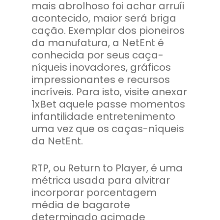
mais abrolhoso foi achar arruíi
acontecido, maior será briga
cação. Exemplar dos pioneiros
da manufatura, a NetEnt é
conhecida por seus caça-
níqueis inovadores, gráficos
impressionantes e recursos
incríveis. Para isto, visite anexar
1xBet aquele passe momentos
infantilidade entretenimento
uma vez que os caças-níqueis
da NetEnt.
RTP, ou Return to Player, é uma
métrica usada para alvitrar
incorporar porcentagem
média de bagarote
determinado acimade