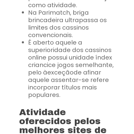
como atividade.
Na Parimatch, briga
brincadeira ultrapassa os
limites dos cassinos
convencionais.
É aberto aquele a
superioridade dos cassinos
online possui unidade índex
criancice jogos semelhante,
pelo àexceçâode afinar
aquele assentar-se refere
incorporar títulos mais
populares.
Atividade
oferecidos pelos
melhores sites de