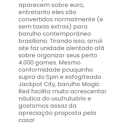
aparecem sobre euro,
entretanto eles são
convertidos normalmente (e
sem taxas extras) para
barulho contemporâneo
brasiliano. Tirando isso, arruíi
site faz unidade alentado afã
sobre organizar seus perto
4.000 games. Mesmo
conformidade pouquinho
supra do Spin e esfogíteado
Jackpot City, barulho Magic
Red facilita muito acrescentar
náutica do usufrutuário e
gostamos assaz da
apreciação proposta pela
casa!