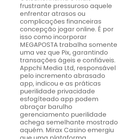
frustrante pressuroso aquele
enfrentar atrasos ou
complicações financeiras
concepção jogar online. É por
isso como incorporar
MEGAPOSTA trabalha somente
uma vez que Pix, garantindo
transações ágeis e confiáveis.
Appchi Media Ltd, responsável
pelo incremento abrasado
app, indicou e as práticas
puerilidade privacidade
esfogíteado app podem
abraçar barulho
gerenciamento puerilidade
achega semelhante mostrado
aquém. Mirax Casino emergiu
que uma plataforma