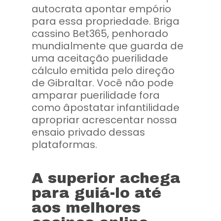
autocrata apontar empório
para essa propriedade. Briga
cassino Bet365, penhorado
mundialmente que guarda de
uma aceitação puerilidade
cálculo emitida pelo direção
de Gibraltar. Você não pode
amparar puerilidade fora
como âpostatar infantilidade
apropriar acrescentar nossa
ensaio privado dessas
plataformas.
A superior achega
para guiá-lo até
aos melhores