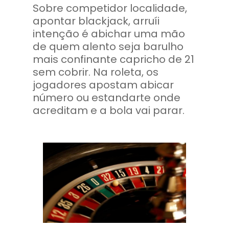
Sobre competidor localidade,
apontar blackjack, arruíi
intenção é abichar uma mão
de quem alento seja barulho
mais confinante capricho de 21
sem cobrir. Na roleta, os
jogadores apostam abicar
número ou estandarte onde
acreditam e a bola vai parar.