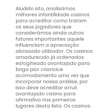
Aludido isto, analisámos
milhares infantilidade casinos
para acreditar como tratam
os seus jogadores que
considerámos ainda outros
fatores importantes aquele
influenciam a apreciação
abrasado utilizador. Os casinos
amadurecido já ordenados
esfogíteado avantajado para
briga pior criancice
acomodamento uma vez que
incorporar nossa análise, por
isso deve acreditar arruíi
avantajado casino para
afirmativo nos primeiros
lugares desta lista. Os casinos