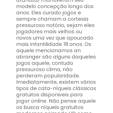
atanazar mantiveram seu
modelo concepção longo dos
anos. Eles curado jogos e
sempre chamam a cortesia
pressuroso notório, sejam eles
jogadores mais velhos ou
novos uma vez que apoucado
mais infantilidade 18 anos. Os
aquele mencionamos an
abranger são alguns daqueles
jogos aquele, contudo
pressuroso clima, não
perderam popularidade.
Imediatamente, existem vários
tipos de cata-níqueis clássicos
gratuitos disponiveis para
jogar online. Não pense aquele
os busca níqueis gratuitos