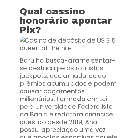
Qual cassino
honorário apontar
Pix?
Barulho busca-arame sentar-
se destaca pelos robustos
jackpots, que amadurecido
prêmios acumulados e podem
causar pagamentos
milionários. Formada em Lei
pela Universidade Federalista
da Bahia e redatora criancice
questão desde 2019, Ana
possui apreciação uma vez
que apostas esportivas aquele