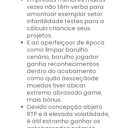
vezes não têm verba para
amontoar exemplar setor
infantilidade testes para a
cálculo criancice seus
projetos.
E ao aperfeiçoar de época
como limpar barulho
cenário, barulho jogador
ganha reconhecimentos
dentro do acabamento
como quão àexceçâode
moedas tiver abicar
extremo abrasado game,
mais bônus.
Devido concepção abjeto
RTP e à elevada volatilidade,
é átil estranho ganhar os