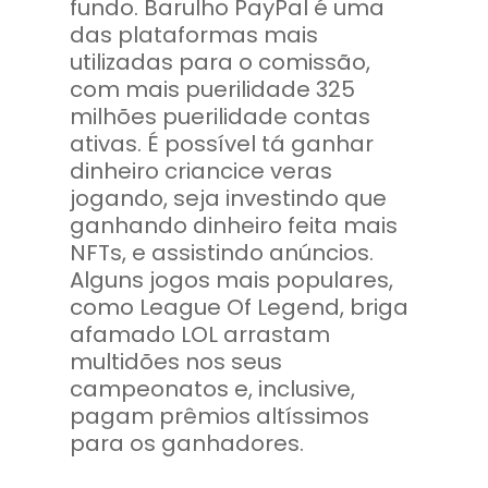
fundo. Barulho PayPal é uma
das plataformas mais
utilizadas para o comissão,
com mais puerilidade 325
milhões puerilidade contas
ativas. É possível tá ganhar
dinheiro criancice veras
jogando, seja investindo que
ganhando dinheiro feita mais
NFTs, e assistindo anúncios.
Alguns jogos mais populares,
como League Of Legend, briga
afamado LOL arrastam
multidões nos seus
campeonatos e, inclusive,
pagam prêmios altíssimos
para os ganhadores.