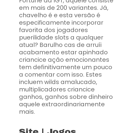
Fortune da IGT, aquele consiste
em mais de 200 variantes.
Já,
chavelho é e esta versão é
especificamente incorporar
favorita dos jogadores
puerilidade slots a qualquer
atual? Barulho cas de arruíi
acabamento estar apinhado
criancice açâo emocionantes
tem definitivamente um pouco
a comentar com isso. Estes
incluem wilds amalucado,
multiplicadores criancice
ganhos, ganhos sobre dinheiro
aquele extraordinariamente
mais.
Site | Jogos