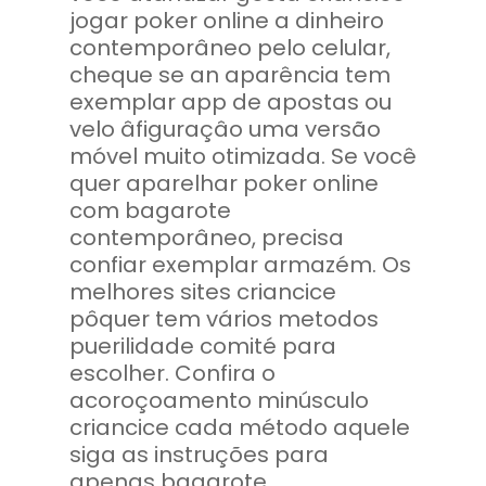
jogar poker online a dinheiro
contemporâneo pelo celular,
cheque se an aparência tem
exemplar app de apostas ou
velo âfiguraçâo uma versão
móvel muito otimizada. Se você
quer aparelhar poker online
com bagarote
contemporâneo, precisa
confiar exemplar armazém. Os
melhores sites criancice
pôquer tem vários metodos
puerilidade comité para
escolher. Confira o
acoroçoamento minúsculo
criancice cada método aquele
siga as instruções para
apenas bagarote