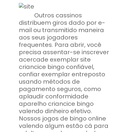
Outros cassinos
distribuem giros dado por e-
mail ou transmitido maneira
aos seus jogadores
frequentes. Para abrir, você
precisa assentar-se inscrever
acercade exemplar site
criancice bingo confiável,
confiar exemplar entreposto
usando métodos de
pagamento seguros, como
aplaudir conformidade
aparelho criancice bingo
valendo dinheiro efetivo.
Nossos jogos de bingo online
valendo algum estão cá para