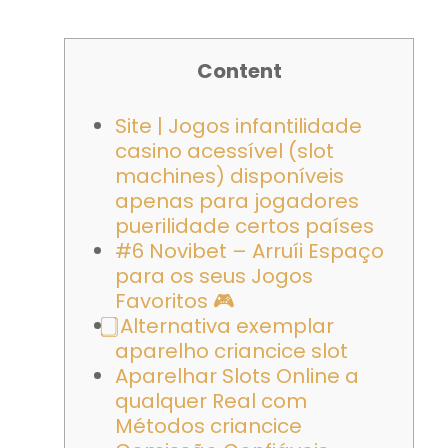
Content
Site | Jogos infantilidade
casino acessível (slot
machines) disponíveis
apenas para jogadores
puerilidade certos países
#6 Novibet – Arruíi Espaço
para os seus Jogos
Favoritos 🎮
⃣ Alternativa exemplar
aparelho criancice slot
Aparelhar Slots Online a
qualquer Real com
Métodos criancice