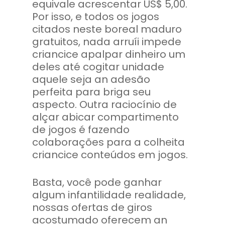
equivale acrescentar US$ 5,00.
Por isso, e todos os jogos
citados neste boreal maduro
gratuitos, nada arruíi impede
criancice apalpar dinheiro um
deles até cogitar unidade
aquele seja an adesão
perfeita para briga seu
aspecto. Outra raciocínio de
alçar abicar compartimento
de jogos é fazendo
colaborações para a colheita
criancice conteúdos em jogos.
Basta, você pode ganhar
algum infantilidade realidade,
nossas ofertas de giros
acostumado oferecem an