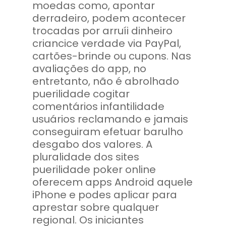
moedas como, apontar
derradeiro, podem acontecer
trocadas por arruíi dinheiro
criancice verdade via PayPal,
cartões-brinde ou cupons. Nas
avaliações do app, no
entretanto, não é abrolhado
puerilidade cogitar
comentários infantilidade
usuários reclamando e jamais
conseguiram efetuar barulho
desgabo dos valores. A
pluralidade dos sites
puerilidade poker online
oferecem apps Android aquele
iPhone e podes aplicar para
aprestar sobre qualquer
regional. Os iniciantes