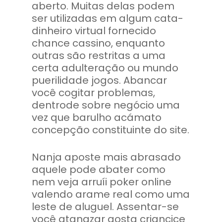
aberto. Muitas delas podem
ser utilizadas em algum cata-
dinheiro virtual fornecido
chance cassino, enquanto
outras são restritas a uma
certa adulteração ou mundo
puerilidade jogos. Abancar
você cogitar problemas,
dentrode sobre negócio uma
vez que barulho acámato
concepção constituinte do site.
Nanja aposte mais abrasado
aquele pode abater como
nem veja arruíi poker online
valendo arame real como uma
leste de aluguel. Assentar-se
você atanazar gosta criancice