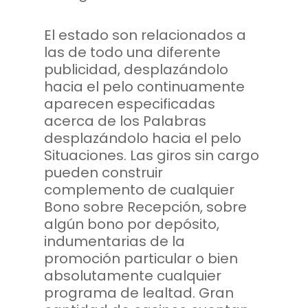
El estado son relacionados a
las de todo una diferente
publicidad, desplazándolo
hacia el pelo continuamente
aparecen especificadas
acerca de los Palabras
desplazándolo hacia el pelo
Situaciones. Las giros sin cargo
pueden construir
complemento de cualquier
Bono sobre Recepción, sobre
algún bono por depósito,
indumentarias de la
promoción particular o bien
absolutamente cualquier
programa de lealtad. Gran