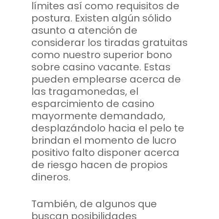
límites así­ como requisitos de
postura. Existen algún sólido
asunto a atención de
considerar los tiradas gratuitas
como nuestro superior bono
sobre casino vacante. Estas
pueden emplearse acerca de
las tragamonedas, el
esparcimiento de casino
mayormente demandado,
desplazándolo hacia el pelo te
brindan el momento de lucro
positivo falto disponer acerca
de riesgo hacen de propios
dineros.
También, de algunos que
buscan posibilidades