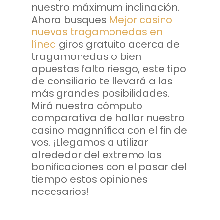
nuestro máximum inclinación.
Ahora busques
Mejor casino
nuevas tragamonedas en
línea
giros gratuito acerca de
tragamonedas o bien
apuestas falto riesgo, este tipo
de consiliario te llevará a las
más grandes posibilidades.
Mirá nuestra cómputo
comparativa de hallar nuestro
casino magnnífica con el fin de
vos. ¡Llegamos a utilizar
alrededor del extremo las
bonificaciones con el pasar del
tiempo estos opiniones
necesarios!