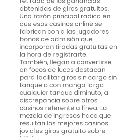
retirada de los ganancias
obtenidas de giros gratuitos.
Una razón principal radica en
que esos casinos online se
fabrican con a las jugadores
bonos de admisión que
incorporan tiradas gratuitas en
la hora de registrarte.
También, llegan a convertirse
en focos de luces destacan
para facilitar giros sin cargo sin
tanque o con manga larga
cualquier tanque diminuto, a
discrepancia sobre otros
casinos referente a línea. La
mezcla de ingresos hace que
resultan los mejores casinos
joviales giros gratuito sobre