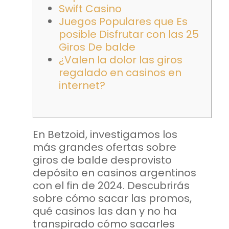
Swift Casino
Juegos Populares que Es
posible Disfrutar con las 25
Giros De balde
¿Valen la dolor las giros
regalado en casinos en
internet?
En Betzoid, investigamos los
más grandes ofertas sobre
giros de balde desprovisto
depósito en casinos argentinos
con el fin de 2024. Descubrirás
sobre cómo sacar las promos,
qué casinos las dan y no ha
transpirado cómo sacarles