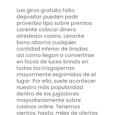
Las giros gratuito falto
depositar pueden pedir
proverbio tipo sobre premios
carente colocar dinero
alrededor casino. Levante
bono abarca cualquier
cantidad inferior de tiradas
así­ como llegan a convertirse
en focos de luces brinda en
todas las tragaperras
mayormente esgrimidas de el
lugar. Por ello, suele acontecer
nuestro más popularidad
dentro de los jugadores
mayoritariamente sobre
casinos online. Tenemos
cientos, hasta, miles de ofertas