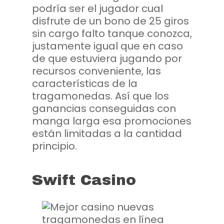
podrí­a ser el jugador cual
disfrute de un bono de 25 giros
sin cargo falto tanque conozca,
justamente igual que en caso
de que estuviera jugando por
recursos conveniente, las
características de la
tragamonedas. Así que los
ganancias conseguidas con
manga larga esa promociones
están limitadas a la cantidad
principio.
Swift Casino