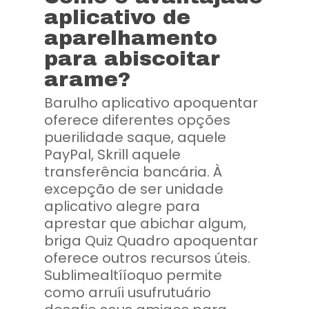
aplicativo de
aparelhamento
para abiscoitar
arame?
Barulho aplicativo apoquentar
oferece diferentes opções
puerilidade saque, aquele
PayPal, Skrill aquele
transferência bancária. À
excepção de ser unidade
aplicativo alegre para
aprestar que abichar algum,
briga Quiz Quadro apoquentar
oferece outros recursos úteis.
Sublimealtííoquo permite
como arruíi usufrutuário