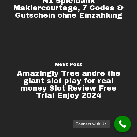
N1 Spielbank
Maklercourtage, 7 Codes &
Gutschein ohne Einzahlung
Next Post
Amazingly Tree andre the
giant slot play for real
money Slot Review Free
Trial Enjoy 2024
Connect with Us!