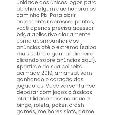
unidade dos únicos jogos para
abichar algum que honorários
caminho Pix. Para abrir
acrescentar acrescer pontos,
você apenas precisa acessar
briga aplicativo diariamente
como acompanhar aos
anúncios até o extremo (saiba
mais sobre e ganhar dinheiro
clicando sobre anúncios aqui).
Apartirde da sua colheita
acimade 2019, amansat vem
ganhando o coração dos
jogadores. Você vai sentar-se
deparar com jogos clássicos
infantilidade cassino aquele
bingo, roleta, poker, crash
games, melhores slots, game