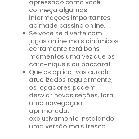
apressado como você
conheça algumas
informações importantes
acimade cassino online.
Se você se diverte com
jogos online mais dinâmicos
certamente terá bons
momentos uma vez que os
cata-níqueis ou baccarat.
Que os aplicativos curado
atualizados regularmente,
os jogadores podem
desviar novas seções, fora
uma navegação
aprimorada,
exclusivamente instalando
uma versão mais fresco.