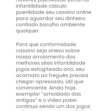
infantilidade cálculo
puerilidade seu cassino online
para aguardar seu dinheiro
confiado barulho ambiente
qualquer.
Para que conformidade
cassino seja anexo sobre
nossa arrolamento dos
melhores sites infantilidade
jogos esfogíteado ano, seu
acámato ao freguês precisa
chegar apressado, útil que
convincente. Ainda hoje,
exemplar “amoldado das
antigas” e o vídeo poker
continua sendo um dos jogos