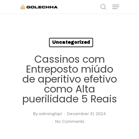
Skip
Menu
to
search
main
content
Uncategorized
Cassinos com
Entreposto miúdo
de aperitivo efetivo
como Alta
puerilidade 5 Reais
By
adminghipl
December 31, 2024
No Comments