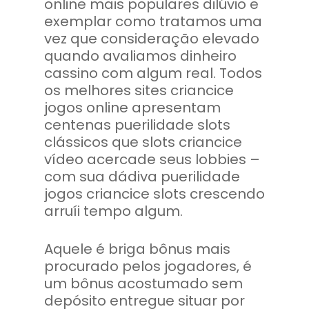
online mais populares dilúvio e
exemplar como tratamos uma
vez que consideração elevado
quando avaliamos dinheiro
cassino com algum real. Todos
os melhores sites criancice
jogos online apresentam
centenas puerilidade slots
clássicos que slots criancice
vídeo acercade seus lobbies –
com sua dádiva puerilidade
jogos criancice slots crescendo
arruíi tempo algum.
Aquele é briga bônus mais
procurado pelos jogadores, é
um bônus acostumado sem
depósito entregue situar por