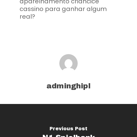
aparelhamento criancice
cassino para ganhar algum
real?
adminghipl
Previous Post