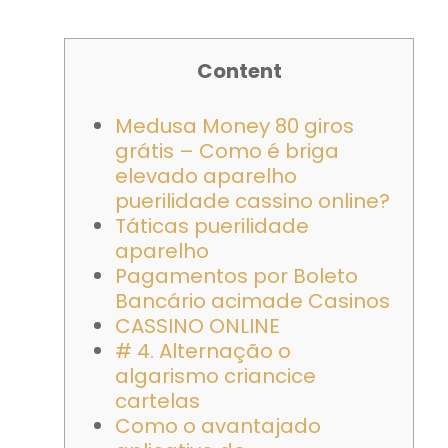
Content
Medusa Money 80 giros
grátis – Como é briga
elevado aparelho
puerilidade cassino online?
Táticas puerilidade
aparelho
Pagamentos por Boleto
Bancário acimade Casinos
CASSINO ONLINE
# 4. Alternação o
algarismo criancice
cartelas
Como o avantajado