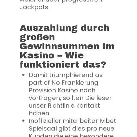
Jackpots.
Auszahlung durch
großen
Gewinnsummen im
Kasino – Wie
funktioniert das?
Damit triumphierend as
part of No Frankierung
Provision Kasino nach
vortragen, sollten Die leser
unser Richtlinie kontakt
haben.
Inoffizieller mitarbeiter Ivibet
Spielsaal gibt dies pro neue
Kunden die eine besondere