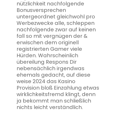
nützlichkeit nachfolgende
Bonusversprechen
untergeordnet gleichwohl pro
Werbezwecke alle, schleppen
nachfolgende zwar auf keinen
fall so mit vergnügen der &
erwischen dem originell
registrierten Gamer viele
Hürden. Wahrscheinlich
übereilung Respons Dir
nebensächlich irgendwas
ehemals gedacht, auf diese
weise 2024 das Kasino
Provision bloß Einzahlung etwas
wirklichkeitsfremd klingt, denn
ja bekommt man schließlich
nichts leicht verständlich.