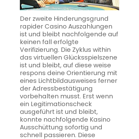
Der zweite Hinderungsgrund
rapider Casino Auszahlungen
ist und bleibt nachfolgende auf
keinen fall erfolgte
Verifizierung. Die Zyklus within
das virtuellen Glücksspielszene
ist und bleibt, auf diese weise
respons deine Orientierung mit
eines Lichtbildausweises ferner
der Adressbestätigung
vorbehalten musst. Erst wenn
ein Legitimationscheck
ausgeführt ist und bleibt,
konnte nachfolgende Kasino
Ausschüttung sofortig und
schnell passieren. Diese