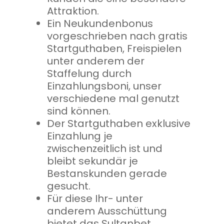
Attraktion.
Ein Neukundenbonus
vorgeschrieben nach gratis
Startguthaben, Freispielen
unter anderem der
Staffelung durch
Einzahlungsboni, unser
verschiedene mal genutzt
sind können.
Der Startguthaben exklusive
Einzahlung je
zwischenzeitlich ist und
bleibt sekundär je
Bestanskunden gerade
gesucht.
Für diese Ihr- unter
anderem Ausschüttung
bietet das Sultanbet