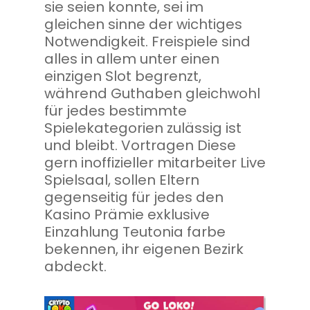
sie seien konnte, sei im
gleichen sinne der wichtiges
Notwendigkeit. Freispiele sind
alles in allem unter einen
einzigen Slot begrenzt,
während Guthaben gleichwohl
für jedes bestimmte
Spielekategorien zulässig ist
und bleibt. Vortragen Diese
gern inoffizieller mitarbeiter Live
Spielsaal, sollen Eltern
gegenseitig für jedes den
Kasino Prämie exklusive
Einzahlung Teutonia farbe
bekennen, ihr eigenen Bezirk
abdeckt.