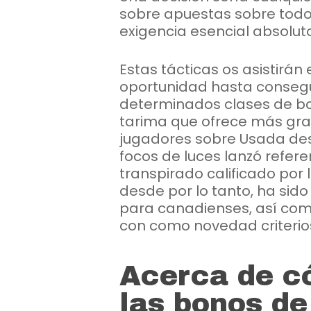
sobre apuestas sobre todo
exigencia esencial absolut
Estas tácticas os asistirán
oportunidad hasta consegui
determinados clases de bon
tarima que ofrece más gran
jugadores sobre Usada des
focos de luces lanzó refer
transpirado calificado po
desde por lo tanto, ha sid
para canadienses, así­ co
con como novedad criterio
Acerca de có
las bonos de