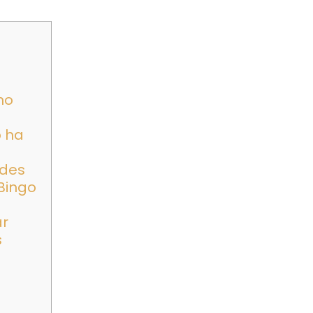
no
o ha
ndes
 Bingo
ar
s