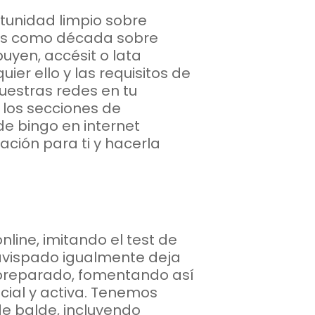
tunidad limpio sobre
ntes como década sobre
uyen, accésit o lata
er ello y las requisitos de
nuestras redes en tu
n los secciones de
de bingo en internet
ción para ti y hacerla
nline, imitando el test de
a avispado igualmente deja
 preparado, fomentando así
cial y activa. Tenemos
e balde, incluyendo