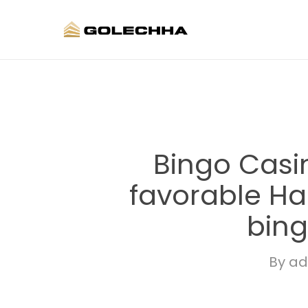
Skip
to
main
content
Bingo Casin
favorable Ha
bing
By
ad