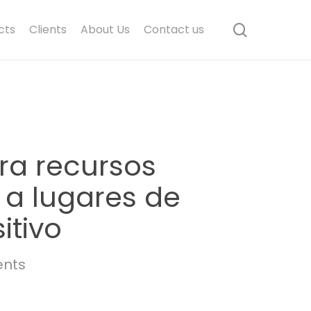
search
cts
Clients
About Us
Contact us
ara recursos
 a lugares de
itivo
nts