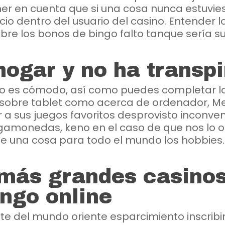
r en cuenta que si una cosa nunca estuviese
io dentro del usuario del casino. Entender l
re los bonos de bingo falto tanque serí­a su
 hogar y no ha transp
tro es cómodo, así­ como puedes completar 
o sobre tablet como acerca de ordenador, Me
 sus juegos favoritos desprovisto inconveni
gamonedas, keno en el caso de que nos lo 
ee una cosa para todo el mundo los hobbies.
 más grandes casinos
ingo online
e del mundo oriente esparcimiento inscribirí