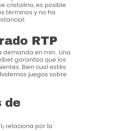
 cristalino, es posible
os términos y no ha
stancial.
irado RTP
la demanda en min.. Una
lbet garantiza que los
entes. Bien cual estés
olvidemos juegos sobre
 de
¡ relaciona por la