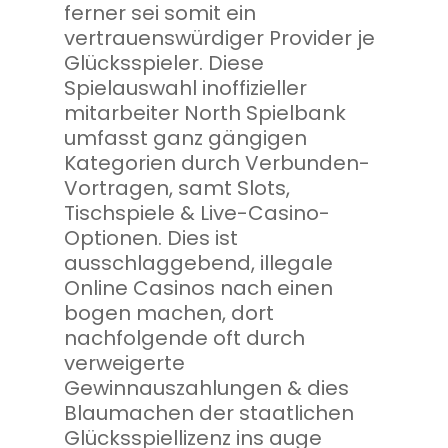
ferner sei somit ein
vertrauenswürdiger Provider je
Glücksspieler. Diese
Spielauswahl inoffizieller
mitarbeiter North Spielbank
umfasst ganz gängigen
Kategorien durch Verbunden-
Vortragen, samt Slots,
Tischspiele & Live-Casino-
Optionen. Dies ist
ausschlaggebend, illegale
Online Casinos nach einen
bogen machen, dort
nachfolgende oft durch
verweigerte
Gewinnauszahlungen & dies
Blaumachen der staatlichen
Glücksspiellizenz ins auge