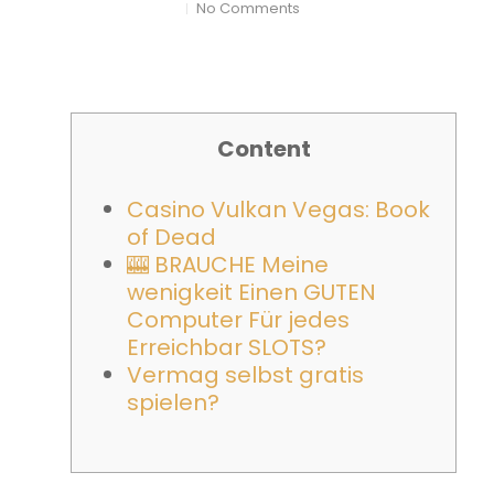
No Comments
Content
Casino Vulkan Vegas: Book
of Dead
🎰 BRAUCHE Meine
wenigkeit Einen GUTEN
Computer Für jedes
Erreichbar SLOTS?
Vermag selbst gratis
spielen?