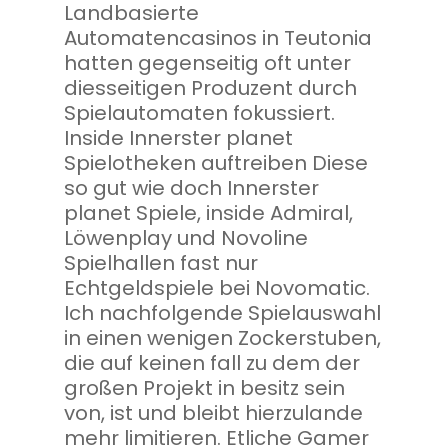
Landbasierte
Automatencasinos in Teutonia
hatten gegenseitig oft unter
diesseitigen Produzent durch
Spielautomaten fokussiert.
Inside Innerster planet
Spielotheken auftreiben Diese
so gut wie doch Innerster
planet Spiele, inside Admiral,
Löwenplay und Novoline
Spielhallen fast nur
Echtgeldspiele bei Novomatic.
Ich nachfolgende Spielauswahl
in einen wenigen Zockerstuben,
die auf keinen fall zu dem der
großen Projekt in besitz sein
von, ist und bleibt hierzulande
mehr limitieren.
Etliche Gamer