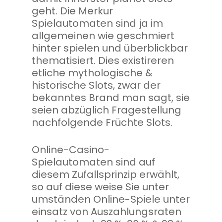
geht. Die Merkur
Spielautomaten sind ja im
allgemeinen wie geschmiert
hinter spielen und überblickbar
thematisiert. Dies existireren
etliche mythologische &
historische Slots, zwar der
bekanntes Brand man sagt, sie
seien abzüglich Fragestellung
nachfolgende Früchte Slots.
Online-Casino-
Spielautomaten sind auf
diesem Zufallsprinzip erwählt,
so auf diese weise Sie unter
umständen Online-Spiele unter
einsatz von Auszahlungsraten