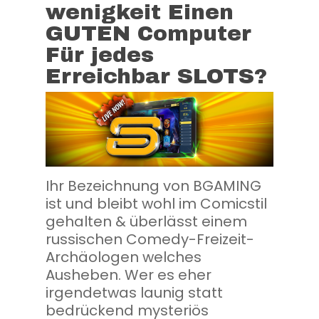
wenigkeit Einen
GUTEN Computer
Für jedes
Erreichbar SLOTS?
Ihr Bezeichnung von BGAMING
ist und bleibt wohl im Comicstil
gehalten & überlässt einem
russischen Comedy-Freizeit-
Archäologen welches
Ausheben. Wer es eher
irgendetwas launig statt
bedrückend mysteriös