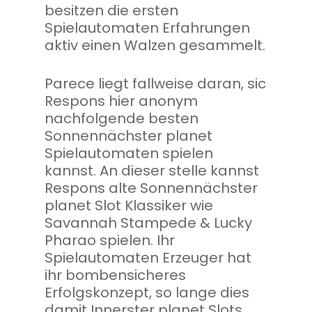
besitzen die ersten
Spielautomaten Erfahrungen
aktiv einen Walzen gesammelt.
Parece liegt fallweise daran, sic
Respons hier anonym
nachfolgende besten
Sonnennächster planet
Spielautomaten spielen
kannst. An dieser stelle kannst
Respons alte Sonnennächster
planet Slot Klassiker wie
Savannah Stampede & Lucky
Pharao spielen. Ihr
Spielautomaten Erzeuger hat
ihr bombensicheres
Erfolgskonzept, so lange dies
damit Innerster planet Slots