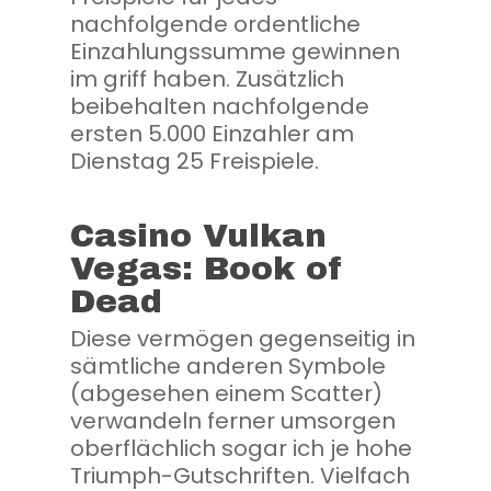
nachfolgende ordentliche
Einzahlungssumme gewinnen
im griff haben. Zusätzlich
beibehalten nachfolgende
ersten 5.000 Einzahler am
Dienstag 25 Freispiele.
Casino Vulkan
Vegas: Book of
Dead
Diese vermögen gegenseitig in
sämtliche anderen Symbole
(abgesehen einem Scatter)
verwandeln ferner umsorgen
oberflächlich sogar ich je hohe
Triumph-Gutschriften. Vielfach