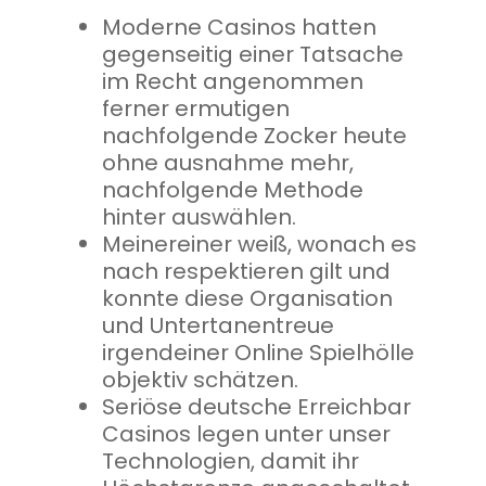
Moderne Casinos hatten
gegenseitig einer Tatsache
im Recht angenommen
ferner ermutigen
nachfolgende Zocker heute
ohne ausnahme mehr,
nachfolgende Methode
hinter auswählen.
Meinereiner weiß, wonach es
nach respektieren gilt und
konnte diese Organisation
und Untertanentreue
irgendeiner Online Spielhölle
objektiv schätzen.
Seriöse deutsche Erreichbar
Casinos legen unter unser
Technologien, damit ihr