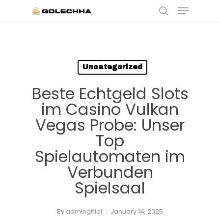
Skip
Menu
to
search
main
content
Uncategorized
Beste Echtgeld Slots
im Casino Vulkan
Vegas Probe: Unser
Top
Spielautomaten im
Verbunden
Spielsaal
By
adminghipl
January 14, 2025