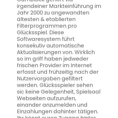
irgendeiner Markteinführung im
Jahr 2000 zu angewandten
ältesten & etablierten
Filterprogrammen pro
Glücksspiel. Diese
Softwaresystem führt
konsekutiv automatische
Aktualisierungen von. Wirklich
so im griff haben jedweder
frischen Provider im Internet
erfasst und frühzeitig nach der
Nutzervorgaben gefiltert
werden. Glücksspieler sehen
sic keine Gelegenheit, Spielsaal
Webseiten aufzurufen,
einander anzumelden und
Einzahlungen dahinter tätigen.