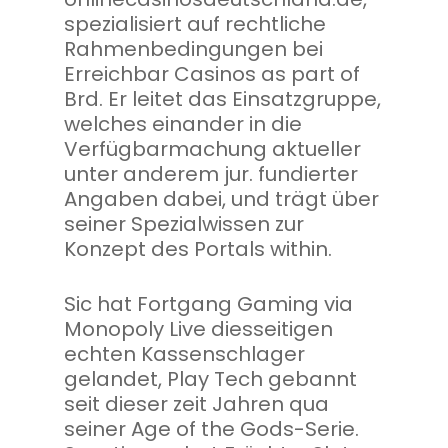
spezialisiert auf rechtliche
Rahmenbedingungen bei
Erreichbar Casinos as part of
Brd. Er leitet das Einsatzgruppe,
welches einander in die
Verfügbarmachung aktueller
unter anderem jur.
fundierter
Angaben dabei, und trägt über
seiner Spezialwissen zur
Konzept des Portals within.
Sic hat Fortgang Gaming via
Monopoly Live diesseitigen
echten Kassenschlager
gelandet, Play Tech gebannt
seit dieser zeit Jahren qua
seiner Age of the Gods-Serie.