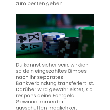
zum besten geben.
Du kannst sicher sein, wirklich
so dein eingezahltes Bimbes
nach ihr separates
Bankverbindung transferiert ist.
Darüber wird gewährleistet, sic
respons deine Echtgeld
Gewinne immerdar
ausschütten möglichkeit