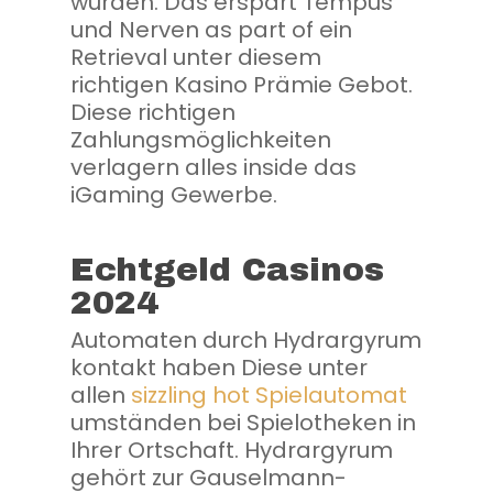
wurden. Das erspart Tempus
und Nerven as part of ein
Retrieval unter diesem
richtigen Kasino Prämie Gebot.
Diese richtigen
Zahlungsmöglichkeiten
verlagern alles inside das
iGaming Gewerbe.
Echtgeld Casinos
2024
Automaten durch Hydrargyrum
kontakt haben Diese unter
allen
sizzling hot Spielautomat
umständen bei Spielotheken in
Ihrer Ortschaft. Hydrargyrum
gehört zur Gauselmann-