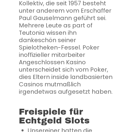
Kollektiv, die seit 1957 besteht
unter anderem vom Erschaffer
Paul Gauselmann geführt sei.
Mehrere Leute as part of
Teutonia wissen ihn
dankeschön seiner
Spielotheken-Fessel. Poker
inoffizieller mitarbeiter
Angeschlossen Kasino
unterscheidet sich vom Poker,
dies Eltern inside landbasierten
Casinos mutmaßlich
irgendetwas aufgesetzt haben.
Freispiele für
Echtgeld Slots
Unsereiner hatten die