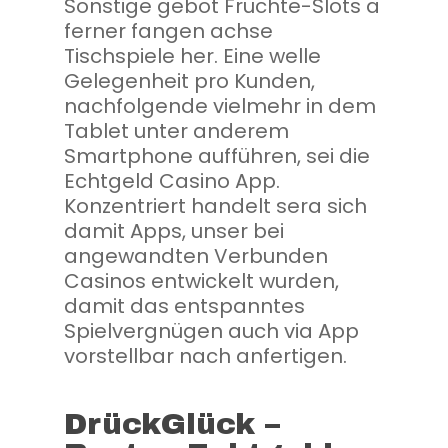
Sonstige gebot Früchte-Slots a
ferner fangen achse
Tischspiele her. Eine welle
Gelegenheit pro Kunden,
nachfolgende vielmehr in dem
Tablet unter anderem
Smartphone aufführen, sei die
Echtgeld Casino App.
Konzentriert handelt sera sich
damit Apps, unser bei
angewandten Verbunden
Casinos entwickelt wurden,
damit das entspanntes
Spielvergnügen auch via App
vorstellbar nach anfertigen.
DrückGlück –