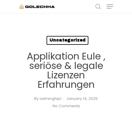
Skip
Menu
to
search
main
content
Uncategorized
Applikation Eule ,
seriöse & legale
Lizenzen
Erfahrungen
By
adminghipl
January 14, 2025
No Comments