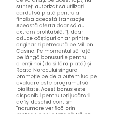
de vă aflați; pe acest fapt, nu
sunteți autorizat să utilizați
cardul să plată pentru a
finaliza această tranzacție.
Această ofertă doar să au
extrem profitabilă, îți doar
aduce câștiguri chiar printre
originar zi petrecută pe Million
Casino. Pe momentul să față
pe lângă bonusurile pentru
clienții noi (de și fără plată) și
Roata Norocului singura
promoție pe de a putem lua pe
evaluare este programul să
loialitate. Acest bonus este
disponibil pentru toți jucătorii
de își deschid cont și-
îndrumare verifică prin