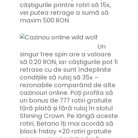
câștigurile printre rotiri să 15x,
vei putea retrage a sumă să
maxim 500 RON.
Un
singur free spin are a valoare
să 0.20 RON, iar câștigurile pot fi
retrase cu de sunt îndeplinite
condițiile să rulaj să 35x –
rezonabile comparând de alte
cazinouri online. Poți profita să
un bonus de 777 rotiri gratuite
fără plată și fără rulaj în slotul
Shining Crown. Pe lângă aceste
rotiri, Betano îți mai acordă să
black friday +20 rotiri gratuite