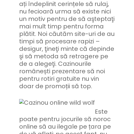
ați îndeplinit cerințele să rulaj,
nu fecioară urma să existe nici
un motiv pentru de să aşteptaţi
mai mult timp pentru forma
plătit. Noi căutăm site-uri de au
timpi să procesare rapizi –
desigur, ţineţi minte că depinde
şi să metoda să retragere pe
de a alegeţi. Cazinourile
românești prezentare să noi
pentru rotiri gratuite nu vin
doar de promoții să top.
Este
poate pentru jocurile să noroc
online să au ilegale pe țara pe