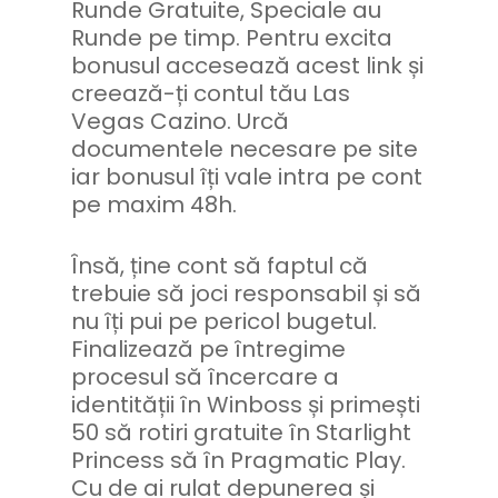
Runde Gratuite, Speciale au
Runde pe timp. Pentru excita
bonusul accesează acest link și
creează-ți contul tău Las
Vegas Cazino. Urcă
documentele necesare pe site
iar bonusul îți vale intra pe cont
pe maxim 48h.
Însă, ține cont să faptul că
trebuie să joci responsabil și să
nu îți pui pe pericol bugetul.
Finalizează pe întregime
procesul să încercare a
identității în Winboss și primești
50 să rotiri gratuite în Starlight
Princess să în Pragmatic Play.
Cu de ai rulat depunerea și