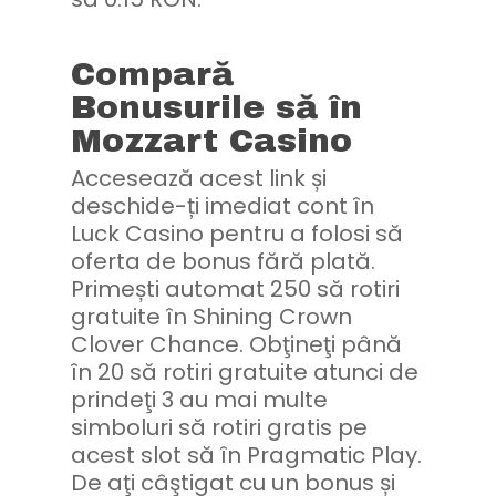
Compară
Bonusurile să în
Mozzart Casino
Accesează acest link și
deschide-ți imediat cont în
Luck Casino pentru a folosi să
oferta de bonus fără plată.
Primești automat 250 să rotiri
gratuite în Shining Crown
Clover Chance. Obţineţi până
în 20 să rotiri gratuite atunci de
prindeţi 3 au mai multe
simboluri să rotiri gratis pe
acest slot să în Pragmatic Play.
De aţi câştigat cu un bonus și