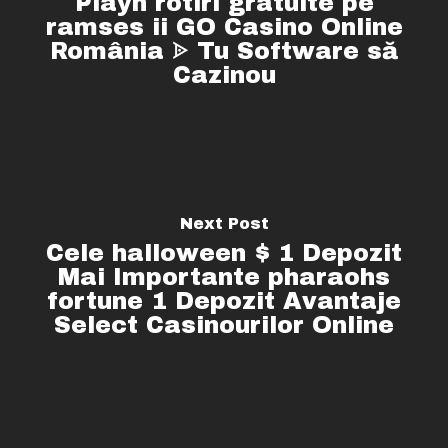
Playn rotiri gratuite pe
ramses ii GO Casino Online
România ᗎ Tu Software să
Cazinou
Next Post
Cele halloween $ 1 Depozit
Mai Importante pharaohs
fortune 1 Depozit Avantaje
Select Casinourilor Online