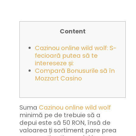
Content
Cazinou online wild wolf: S-
fecioară putea să te
intereseze și:
Compară Bonusurile să în
Mozzart Casino
Suma
Cazinou online wild wolf
minimă pe de trebuie să a
depui este să 50 RON, însă de
valoarea ți sortiment pare prea