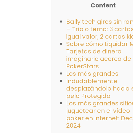
Content
Bally tech giros sin ra
– Trío o terna: 3 carta
igual valor, 2 cartas ki
Sobre cómo Liquidar M
Tarjetas de dinero
imaginario acerca de
PokerStars
Los más grandes
Indudablemente
desplazándolo hacia 
pelo Protegido
Los más grandes sitio
Hit enter to search or ESC to close
juguetear en el vídeo
poker en internet: De
2024