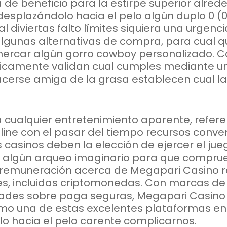
de beneficio para la estirpe superior alrede
esplazándolo hacia el pelo algún duplo 0 (0
al diviertas falto límites siquiera una urgen
algunas alternativas de compra, para cual qu
mercar algún gorro cowboy personalizado. C
únicamente validan cual cumples mediante u
cerse amiga de la grasa establecen cual la
­a cualquier entretenimiento aparente, refere
nline con el pasar del tiempo recursos conv
as casinos deben la elección de ejercer el ju
 algún arqueo imaginario para que comprue
de remuneración acerca de Megapari Casino r
es, incluidas criptomonedas. Con marcas de
dades sobre paga seguras, Megapari Casino 
mo una de estas excelentes plataformas en
o hacia el pelo carente complicarnos.