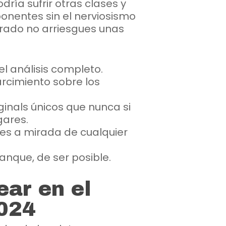
ría sufrir otras clases y
ponentes sin el nerviosismo
pirado no arriesgues unas
l análisis completo.
rcimiento sobre los
nals únicos que nunca si
gares.
tes a mirada de cualquier
anque, de ser posible.
ear en el
2024