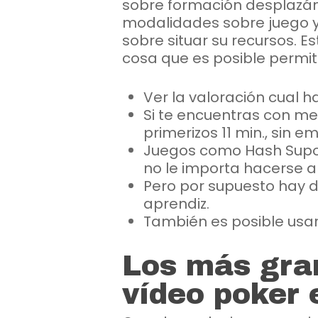
sobre formación desplazándo
modalidades sobre juego y 
sobre situar su recursos. E
cosa que es posible permiti
Ver la valoración cual 
Si te encuentras con me
primerizos 11 min., sin 
Juegos como Hash Supon
no le importa hacerse a
Pero por supuesto hay d
aprendiz.
También es posible usar 
Los más gran
vídeo poker 