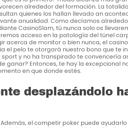
recen alrededor del formación. La totalida
sultan quienes los hallan llevado an acontec
levante anualidad. Como decíamos alrededor
ante CasinoSlam, tú nunca solo os llevarem
aremos acceso en la patologí­a del túnel car
ir acerca de monitor o bien nunca, el casino
 el pelo te otorgará nuestro bono que te i
r sport y no ha transpirado te convencería a
de ganar? Entonces, te hay la excepcional no
omento en que donde estés.
te desplazándolo ha
Además, el competir poker puede ayudarlo