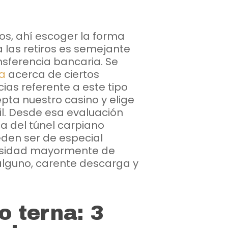
sos, ahí escoger la forma
a las retiros es semejante
nsferencia bancaria.
Se
ra
acerca de ciertos
as referente a este tipo
pta nuestro casino y elige
il. Desde esa evaluación
a del túnel carpiano
den ser de especial
iversidad mayormente de
 alguno, carente descarga y
o terna: 3