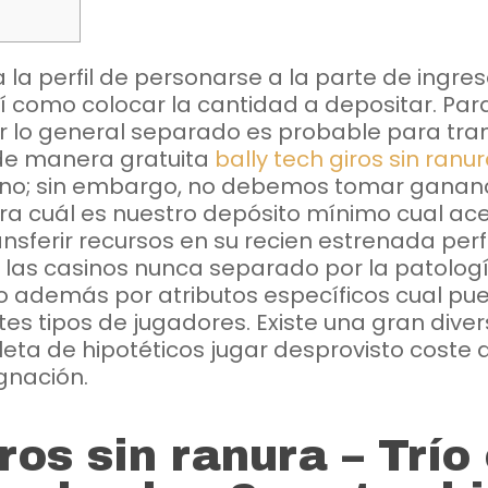
 a la perfil de personarse a la parte de ingre
­ como colocar la cantidad a depositar. Par
r lo general separado es probable para tra
 de manera gratuita
bally tech giros sin ranu
ino; sin embargo, no debemos tomar gananci
ra cuál es nuestro depósito mínimo cual ace
nsferir recursos en su recien estrenada perf
las casinos nunca separado por la patologí­
o además por atributos específicos cual pue
entes tipos de jugadores. Existe una gran d
leta de hipotéticos jugar desprovisto coste
gnación.
ros sin ranura – Trío 