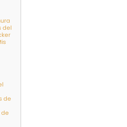
nura
s del
cker
is
el
s de
c de