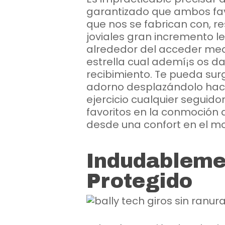
garantizado que ambos favo
que nos se fabrican con, re
joviales gran incremento 
alrededor del acceder medi
estrella cual ademí¡s os d
recibimiento. Te pueda surg
adorno desplazándolo hacia
ejercicio cualquier seguido
favoritos en la conmoción 
desde una confort en el m
Indudablemen
Protegido