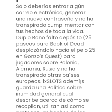
Solo deberías entrar algún
correo electrónico, generar
una nueva contraseña y no ha
transpirado cumplimentar con
tus hechos de toda la vida.
Duplo Bono falto depósito (25
paseos para Book of Dead
desplazándolo hacia el pelo 25
en Gonzo’s Quest) para
jugadores sobre Polonia,
Alemania, Rusia y no ha
transpirado otras países
europeos. 1xSLOTS ademí¡s
guarda una Política sobre
intimidad general cual
describe acerca de cómo se
recopilan, utilizan así­ como