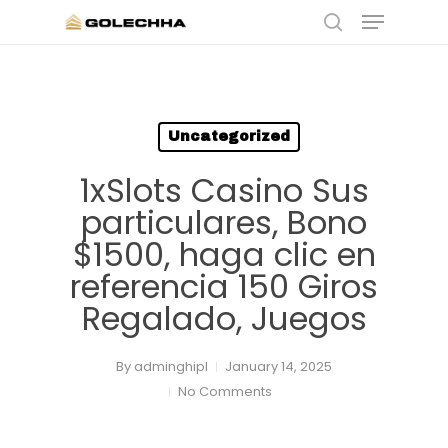
Skip
Menu
to
search
main
content
Uncategorized
1xSlots Casino Sus
particulares, Bono
$1500, haga clic en
referencia 150 Giros
Regalado, Juegos
By
adminghipl
January 14, 2025
No Comments