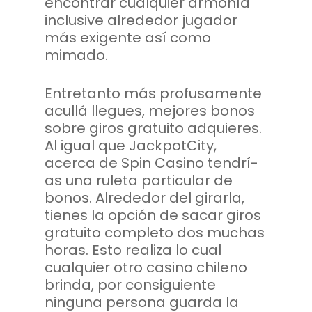
encontrar cualquier armonía
inclusive alrededor jugador
más exigente así­ como
mimado.
Entretanto más profusamente
acullá llegues, mejores bonos
sobre giros gratuito adquieres.
Al igual que JackpotCity,
acerca de Spin Casino tendrí­
as una ruleta particular de
bonos. Alrededor del girarla,
tienes la opción de sacar giros
gratuito completo dos muchas
horas. Esto realiza lo cual
cualquier otro casino chileno
brinda, por consiguiente
ninguna persona guarda la