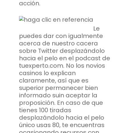
acción.
Le
puedes dar con igualmente
acerca de nuestro cacera
sobre Twitter desplazándolo
hacia el pelo en el podcast de
tuexperto.com. No los novios
casinos lo explican
claramente, así que es
superior permanecer bien
informado suin aceptar la
proposición. En caso de que
tienes 100 tiradas
desplazándolo hacia el pelo
único usas 80, te encuentras
ocasionando recursos con