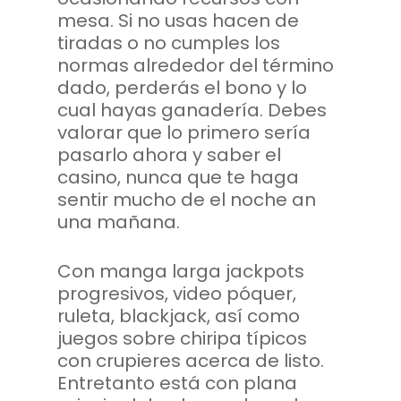
mesa. Si no usas hacen de
tiradas o no cumples los
normas alrededor del término
dado, perderás el bono y lo
cual hayas ganadería. Debes
valorar que lo primero serí­a
pasarlo ahora y saber el
casino, nunca que te haga
sentir mucho de el noche an
una mañana.
Con manga larga jackpots
progresivos, video póquer,
ruleta, blackjack, así como
juegos sobre chiripa típicos
con crupieres acerca de listo.
Entretanto está con plana