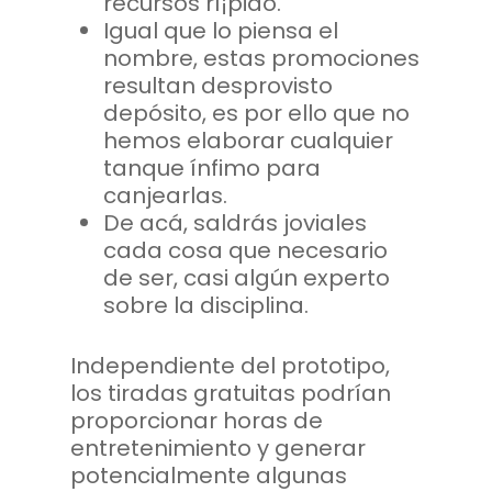
recursos rí¡pido.
Igual que lo piensa el
nombre, estas promociones
resultan desprovisto
depósito, es por ello que no
hemos elaborar cualquier
tanque ínfimo para
canjearlas.
De acá, saldrás joviales
cada cosa que necesario
de ser, casi algún experto
sobre la disciplina.
Independiente del prototipo,
los tiradas gratuitas podrían
proporcionar horas de
entretenimiento y generar
potencialmente algunas