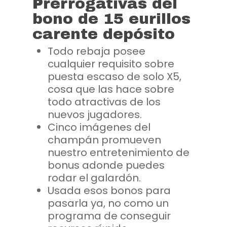
Prerrogativas del
bono de 15 eurillos
carente depósito
Todo rebaja posee
cualquier requisito sobre
puesta escaso de solo X5,
cosa que las hace sobre
todo atractivas de los
nuevos jugadores.
Cinco imágenes del
champán promueven
nuestro entretenimiento de
bonus adonde puedes
rodar el galardón.
Usada esos bonos para
pasarla ya, no como un
programa de conseguir