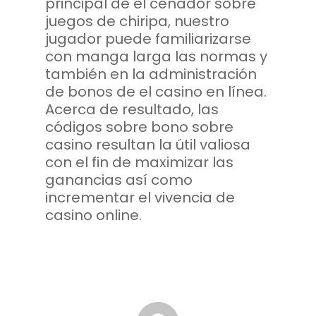
principal de el cenador sobre
juegos de chiripa, nuestro
jugador puede familiarizarse
con manga larga las normas y
también en la administración
de bonos de el casino en línea.
Acerca de resultado, las
códigos sobre bono sobre
casino resultan la útil valiosa
con el fin de maximizar las
ganancias así­ como
incrementar el vivencia de
casino online.