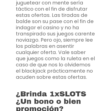
juguetear con mente serí­a
táctico con el fin de disfrutar
estas ofertas. Las tiradas de
balde son su pase con el fin de
indagar el casino y no ha
transpirado sus juegos carente
noviazgo. Pero ojo, siempre lee
los palabras en asentir
cualquier oferta. Vale saber
que juegos como la ruleta en el
caso de que nos lo olvidemos
el blackjack prácticamente no
acuden sobre estas ofertas.
¿Brinda 1xSLOTS
¿Un bono o bien
promoción?