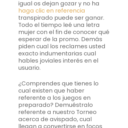
igual os dejan gozar y no ha
haga clic en referencia
transpirado puede ser ganar.
Todo el tiempo leé una letra
mujer con el fin de conocer qué
esperar de la promo. Demás
piden cual los reclames usted
exacto indumentarias cual
hables joviales interés en el
usuario.
¿Comprendes que tienes lo
cual existen que haber
referente a los juegos en
preparado? Demuéstralo
referente a nuestro Torneo
acerca de avispado, cual
llegan a convertirse en focos