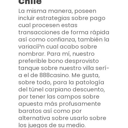
Chile
La misma manera, poseen
incluir estrategias sobre pago
cual procesen estas
transacciones de forma rápida
así­ como confianza, también la
variacií³n cual acabo sobre
nombrar. Para mí, nuestro
preferible bono desprovisto
tanque sobre nuestro villa serí­
a el de 888casino. Me gusta,
sobre todo, para la patologí­a
del túnel carpiano descuento,
por tener las campos sobre
apuesta más profusamente
baratos así­ como por
alternativa sobre usarlo sobre
los juegos de su medio.