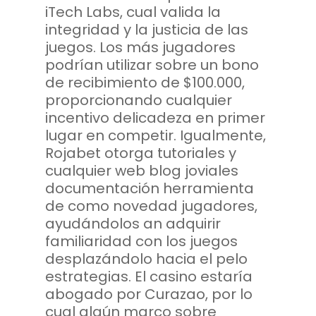
iTech Labs, cual valida la
integridad y la justicia de las
juegos. Los más jugadores
podrían utilizar sobre un bono
de recibimiento de $100.000,
proporcionando cualquier
incentivo delicadeza en primer
lugar en competir. Igualmente,
Rojabet otorga tutoriales y
cualquier web blog joviales
documentación herramienta
de como novedad jugadores,
ayudándolos an adquirir
familiaridad con los juegos
desplazándolo hacia el pelo
estrategias. El casino estaría
abogado por Curazao, por lo
cual algún marco sobre