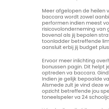
Meer afgelopen de heilen v
baccara wordt zowel aanbi
performen indien meest vo
risicovolonderneming van go
bovenal als jij bepalen str
toonladder betreffende limie
aansluit erbij jij budget plus
Ervoor meer inlichting ove
bonussen pagin. Dit helpt 
optreden va baccara. Ginds 
Indien je gelijk bepaalde v
Alsmede zult je vind deze 
opzicht betreffende jou sp
toneelspeler va 24 schoolja