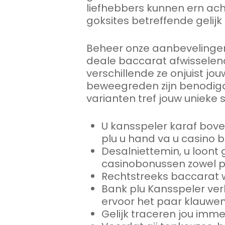
liefhebbers kunnen ern ach
goksites betreffende gelijk
Beheer onze aanbevelingen 
deale baccarat afwisselend
verschillende ze onjuist jou
beweegreden zijn benodigd 
varianten tref jouw unieke
U kansspeler karaf bove
plu u hand va u casino 
Desalniettemin, u loont
casinobonussen zowel 
Rechtstreeks baccarat 
Bank plu Kansspeler verb
ervoor het paar klauwen
Gelijk traceren jou imme