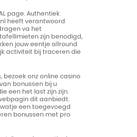
AL page. Authentiek
.nl heeft verantwoord
dragen va het
afellimieten zijn benodigd,
kken jouw eentje allround
 activiteit bij traceren die
 bezoek onz online casino
van bonussen bij u
een het last zijn zijn.
 webpagin dit aanbiedt.
n, watje een toegevoegd
veren bonussen met pro