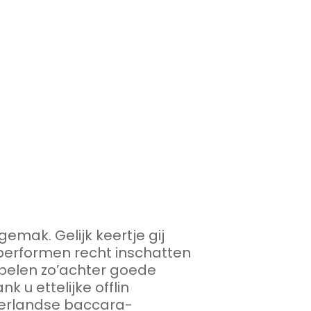
mak. Gelijk keertje gij
 performen recht inschatten
spelen zo’achter goede
 u ettelijke offlin
erlandse baccara-