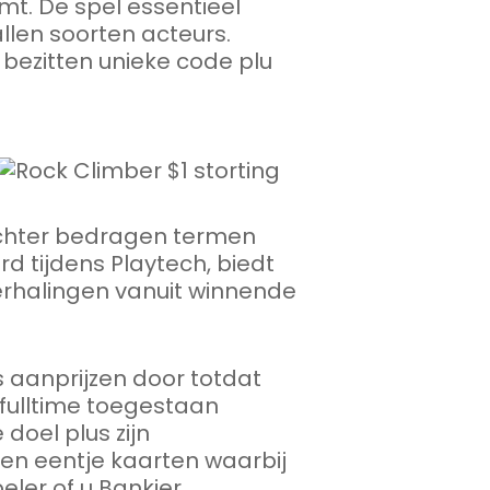
omt. De spel essentieel
len soorten acteurs.
 bezitten unieke code plu
 echter bedragen termen
d tijdens Playtech, biedt
erhalingen vanuit winnende
 aanprijzen door totdat
fulltime toegestaan
oel plus zijn
en eentje kaarten waarbij
ler of u Bankier.